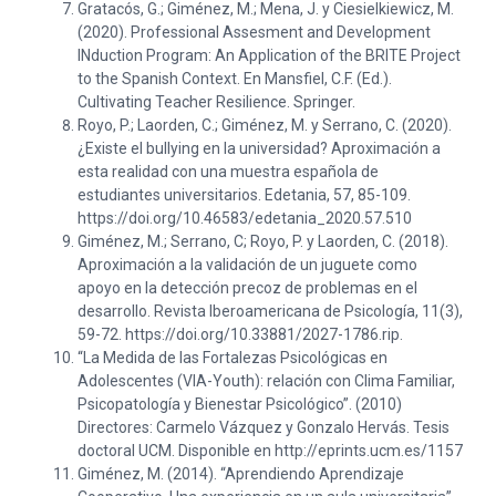
Gratacós, G.; Giménez, M.; Mena, J. y Ciesielkiewicz, M.
(2020). Professional Assesment and Development
INduction Program: An Application of the BRITE Project
to the Spanish Context. En Mansfiel, C.F. (Ed.).
Cultivating Teacher Resilience. Springer.
Royo, P.; Laorden, C.; Giménez, M. y Serrano, C. (2020).
¿Existe el bullying en la universidad? Aproximación a
esta realidad con una muestra española de
estudiantes universitarios. Edetania, 57, 85-109.
https://doi.org/10.46583/edetania_2020.57.510
Giménez, M.; Serrano, C; Royo, P. y Laorden, C. (2018).
Aproximación a la validación de un juguete como
apoyo en la detección precoz de problemas en el
desarrollo. Revista Iberoamericana de Psicología, 11(3),
59-72. https://doi.org/10.33881/2027-1786.rip.
“La Medida de las Fortalezas Psicológicas en
Adolescentes (VIA-Youth): relación con Clima Familiar,
Psicopatología y Bienestar Psicológico”. (2010)
Directores: Carmelo Vázquez y Gonzalo Hervás. Tesis
doctoral UCM. Disponible en http://eprints.ucm.es/1157
Giménez, M. (2014). “Aprendiendo Aprendizaje